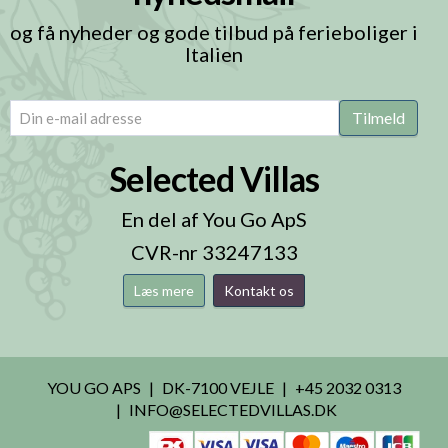
og få nyheder og gode tilbud på ferieboliger i
Italien
email
(Påkrævet)
Tilmeld
Selected Villas
En del af You Go ApS
CVR-nr 33247133
Læs mere
Kontakt os
YOU GO APS
DK-7100 VEJLE
+45 2032 0313
INFO@SELECTEDVILLAS.DK