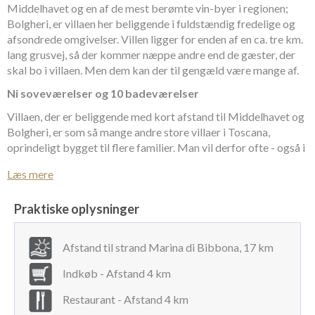
Middelhavet og en af de mest berømte vin-byer i regionen;
Bolgheri, er villaen her beliggende i fuldstændig fredelige og
afsondrede omgivelser. Villen ligger for enden af en ca. tre km.
lang grusvej, så der kommer næppe andre end de gæster, der
skal bo i villaen. Men dem kan der til gengæld være mange af.
Ni soveværelser og 10 badeværelser
Villaen, der er beliggende med kort afstand til Middelhavet og
Bolgheri, er som så mange andre store villaer i Toscana,
oprindeligt bygget til flere familier. Man vil derfor ofte - også i
dette tilfælde - opleve flere afdelinger og to køkkener og to
Læs mere
opholdsstuer. Der er i alt ni dobbelte soveværelser og 10
badeværelser. To af soveværelserne er på stueplan med
Praktiske oplysninger
direkte udgang til haven, mens de øvrige syv er på første etage.
Et af disse soveværelser er at betragte som en suite, hvor der
er mulighed for to ekstra senge i loungen. Alle soveværelser
Afstand til strand Marina di Bibbona, 17 km
har badeværelse en-suite og aircondition.
Indkøb - Afstand 4 km
Masser af plads og indbydende indretning
Restaurant - Afstand 4 km
Den øvrige indretning af villaen er på fordelt på nederste, hvor