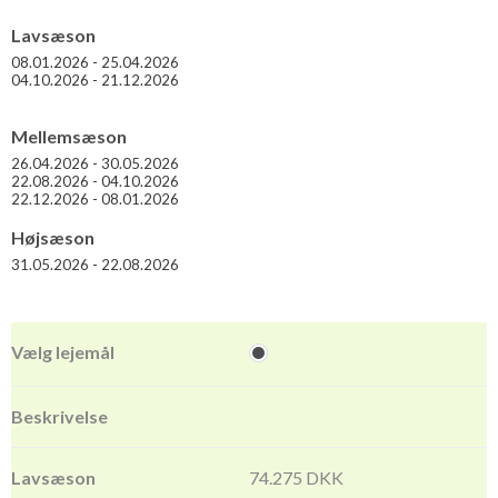
kultur, er der store oplevelser at hente i
Siena
,
Arezzo
og
Lavsæson
Cortona
- alle beliggende i bekvem køreafstand. Er man mere
08.01.2026 - 25.04.2026
orienteret i retning f spa og wellness, er der bare to km til San
04.10.2026 - 21.12.2026
Casciano dei Bagni, der er berømt for netop sine termiske
bade og kursteder. Der er med andre ord lagt op til ferie med
Mellemsæson
alt inden for nydelse og velvære på alle plan.
26.04.2026 - 30.05.2026
22.08.2026 - 04.10.2026
22.12.2026 - 08.01.2026
Højsæson
31.05.2026 - 22.08.2026
74.275 DKK