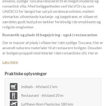
smukke, sydlige Toscana renoveret til en meget moderne og
romantisk villa. Med beliggenheden ved Val d'Orcia, som
UNESCO for længst har sat på verdensarvslisten, mellem
vinmarker, olivenlunde kastanje- og bøgetræer, er villaen et
særdeles godt bud på en lækker feriebolig i de smukkeste og
roligste omgivelser.
Romantik og plads til begejstring - også i restauranten
Der er masser af plads i villaen her i det sydlige Toscana. Her er
anvendt naturens materialer til at restaurere boligen. Desuden
er boligen proppet med interiør i den romantiske stil. Her er
ikke overladt noget som helst til tilfældighederne. Der er
Læs mere
således komfort for alle pengene - og til alle husets gæster. Og
hvad der ikke er i huset, er i meget kort afstand herfra. Her
Praktiske oplysninger
finder man nemlig intet mindre end en lille privat restaurant,
der eksklusivt er forbeholdt villaens gæster. Ud over -
naturligvis - at anvende områdets fantastiske råvarer, er
Indkøb - Afstand 2 km
kokken særlig opmærksom på vegetariske, veganske,
glutenfri og allergivenlige menuer. Og vil man andet end
Restaurant - Afstand 20 m
bespises, er der mulighed for kokkekurser og pizza-parties.
Lufthavn Rom Fiumicino 180 km