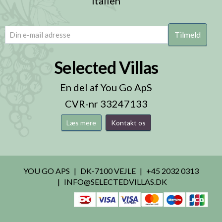
Italien
email
(Påkrævet)
Selected Villas
En del af You Go ApS
CVR-nr 33247133
Læs mere
Kontakt os
YOU GO APS
DK-7100 VEJLE
+45 2032 0313
INFO@SELECTEDVILLAS.DK