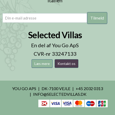
Italien
email
(Påkrævet)
Selected Villas
En del af You Go ApS
CVR-nr 33247133
Læs mere
Kontakt os
YOU GO APS
DK-7100 VEJLE
+45 2032 0313
INFO@SELECTEDVILLAS.DK