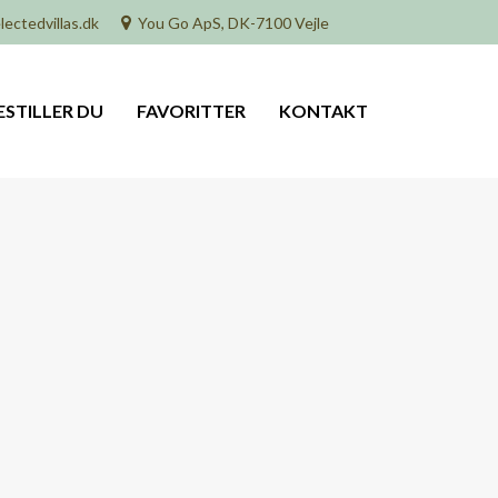
lectedvillas.dk
You Go ApS, DK-7100 Vejle
ESTILLER DU
FAVORITTER
KONTAKT