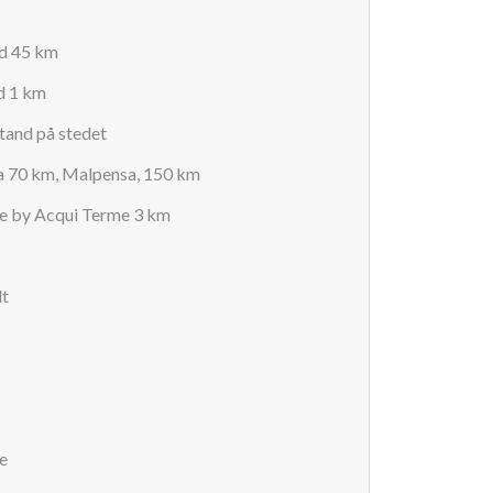
nd 45 km
d 1 km
tand på stedet
a 70 km, Malpensa, 150 km
e by Acqui Terme 3 km
dt
e