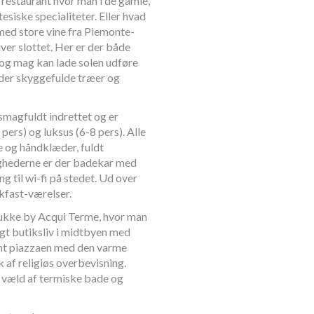
 restaurant hvor man i de gamle,
siske specialiteter. Eller hvad
med store vine fra Piemonte-
er slottet. Her er der både
og mag kan lade solen udføre
under skyggefulde træer og
smagfuldt indrettet og er
 pers) og luksus (6-8 pers). Alle
se og håndklæder, fuldt
lighederne er der badekar med
g til wi-fi på stedet. Ud over
akfast-værelser.
smukke by Acqui Terme, hvor man
gt butiksliv i midtbyen med
amt piazzaen med den varme
k af religiøs overbevisning.
t væld af termiske bade og