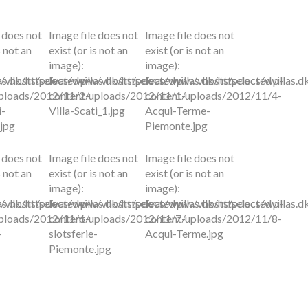
 does not
Image file does not
Image file does not
s not an
exist (or is not an
exist (or is not an
image):
image):
as.dk/httpdocs/wp-
vhosts/selectedvillas.dk/httpdocs/wp-
/var/www/vhosts/selectedvillas.dk/httpdocs/wp-
/var/www/vhosts/selectedvillas.
ploads/2012/11/2-
content/uploads/2012/11/1-
content/uploads/2012/11/4-
i-
Villa-Scati_1.jpg
Acqui-Terme-
jpg
Piemonte.jpg
 does not
Image file does not
Image file does not
s not an
exist (or is not an
exist (or is not an
image):
image):
as.dk/httpdocs/wp-
vhosts/selectedvillas.dk/httpdocs/wp-
/var/www/vhosts/selectedvillas.dk/httpdocs/wp-
/var/www/vhosts/selectedvillas.
ploads/2012/11/6-
content/uploads/2012/11/7-
content/uploads/2012/11/8-
-
slotsferie-
Acqui-Terme.jpg
Piemonte.jpg