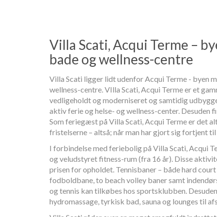
Villa Scati, Acqui Terme – b
bade og wellness-centre
Villa Scati ligger lidt udenfor Acqui Terme - bye
wellness-centre. VIlla Scati, Acqui Terme er et gam
vedligeholdt og moderniseret og samtidig udbygge
aktiv ferie og helse- og wellness-center. Desuden f
Som feriegæst på Villa Scati, Acqui Terme er det a
fristelserne – altså; når man har gjort sig fortjent til
I forbindelse med feriebolig på Villa Scati, Acqui
og veludstyret fitness-rum (fra 16 år). Disse aktivi
prisen for opholdet. Tennisbaner – både hard cour
fodboldbane, to beach volley baner samt indendørs 
og tennis kan tilkøbes hos sportsklubben. Desuden
hydromassage, tyrkisk bad, sauna og lounges til af