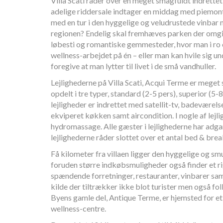
Villa Scati råder over en meget smagfuldt indrettet
adelige riddersale indtager en middag med piemonte
med en tur i den hyggelige og veludrustede vinbar 
regionen? Endelig skal fremhæves parken der omgiv
løbesti og romantiske gemmesteder, hvor man i ro 
wellness-arbejdet på én – eller man kan hvile sig 
foregive at man lytter til livet i de små vandhuller.
Lejlighederne på Villa Scati, Acqui Terme er meget 
opdelt i tre typer, standard (2-5 pers), superior (5-8
lejligheder er indrettet med satellit-tv, badeværel
ekviperet køkken samt aircondition. I nogle af lej
hydromassage. Alle gæster i lejlighederne har adgan
lejlighederne råder slottet over et antal bed & bre
Få kilometer fra villaen ligger den hyggelige og 
foruden større indkøbsmuligheder også finder et ri
spændende forretninger, restauranter, vinbarer s
kilde der tiltrækker ikke blot turister men også fol
Byens gamle del, Antique Terme, er hjemsted for e
wellness-centre.