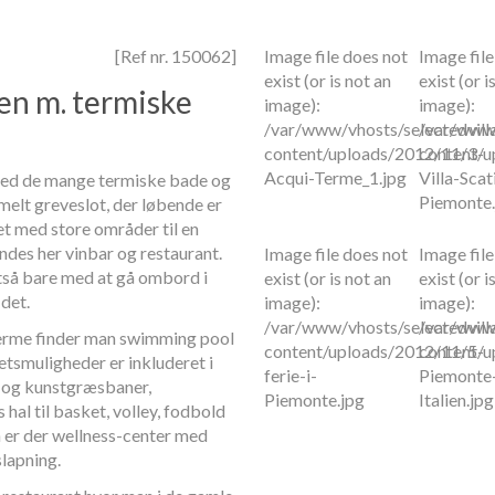
[Ref nr. 150062]
Image file does not
Image file
exist (or is not an
exist (or i
yen m. termiske
image):
image):
/var/www/vhosts/selectedvill
/var/www/
content/uploads/2012/11/3-
content/u
Acqui-Terme_1.jpg
Villa-Scat
n med de mange termiske bade og
Piemonte.
melt greveslot, der løbende er
t med store områder til en
indes her vinbar og restaurant.
Image file does not
Image file
ltså bare med at gå ombord i
exist (or is not an
exist (or i
 det.
image):
image):
/var/www/vhosts/selectedvill
/var/www/
 Terme finder man swimming pool
content/uploads/2012/11/5-
content/u
tetsmuligheder er inkluderet i
ferie-i-
Piemonte
t og kunstgræsbaner,
Piemonte.jpg
Italien.jpg
hal til basket, volley, fodbold
 er der wellness-center med
slapning.