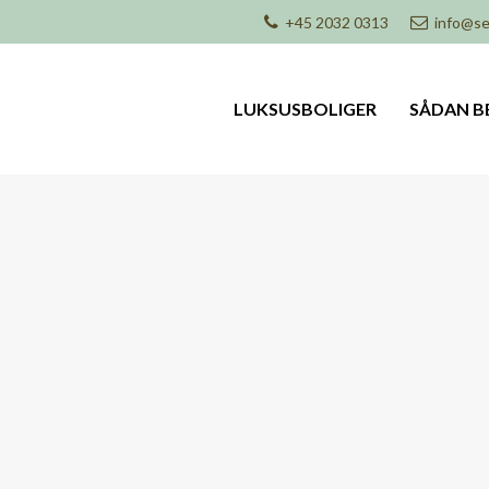
+45 2032 0313
info@se
LUKSUSBOLIGER
SÅDAN B