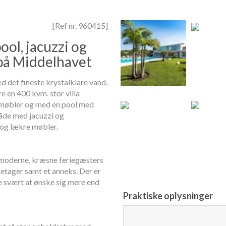
[Ref nr. 960415]
ol, jacuzzi og
 på Middelhavet
 det fineste krystalklare vand,
e en 400 kvm. stor villa
e møbler og med en pool med
de med jacuzzi og
og lækre møbler.
r moderne, kræsne feriegæsters
 etager samt et anneks. Der er
re svært at ønske sig mere end
Praktiske oplysninger