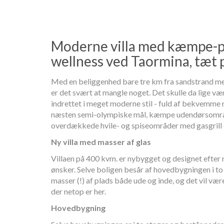
Moderne villa med kæmpe-po
wellness ved Taormina, tæt
Med en beliggenhed bare tre km fra sandstrand med
er det svært at mangle noget. Det skulle da lige vær
indrettet i meget moderne stil - fuld af bekvemm
næsten semi-olympiske mål, kæmpe udendørsområ
overdækkede hvile- og spiseområder med gasgrill 
Ny villa med masser af glas
Villaen på 400 kvm. er nybygget og designet efte
ønsker. Selve boligen besår af hovedbygningen i to
masser (!) af plads både ude og inde, og det vil væ
der netop er her.
Hovedbygning