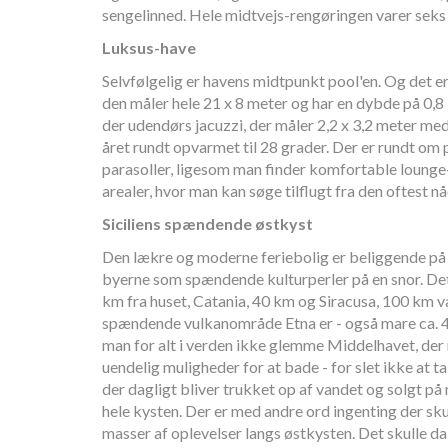
sengelinned. Hele midtvejs-rengøringen varer seks 
Luksus-have
Selvfølgelig er havens midtpunkt pool'en. Og det er
den måler hele 21 x 8 meter og har en dybde på 0,8 
der udendørs jacuzzi, der måler 2,2 x 3,2 meter med
året rundt opvarmet til 28 grader. Der er rundt 
parasoller, ligesom man finder komfortable loun
arealer, hvor man kan søge tilflugt fra den oftest nå
Siciliens spændende østkyst
Den lækre og moderne feriebolig er beliggende på S
byerne som spændende kulturperler på en snor. Det 
km fra huset, Catania, 40 km og Siracusa, 100 km v
spændende vulkanområde Etna er - også mare ca. 4
man for alt i verden ikke glemme Middelhavet, der 
uendelig muligheder for at bade - for slet ikke at t
der dagligt bliver trukket op af vandet og solgt på
hele kysten. Der er med andre ord ingenting der skul
masser af oplevelser langs østkysten. Det skulle da 