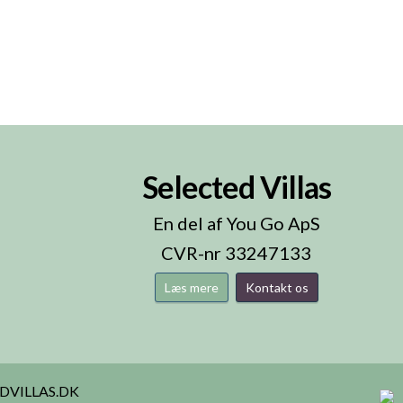
Selected Villas
n
En del af You Go ApS
CVR-nr 33247133
Læs mere
Kontakt os
DVILLAS.DK