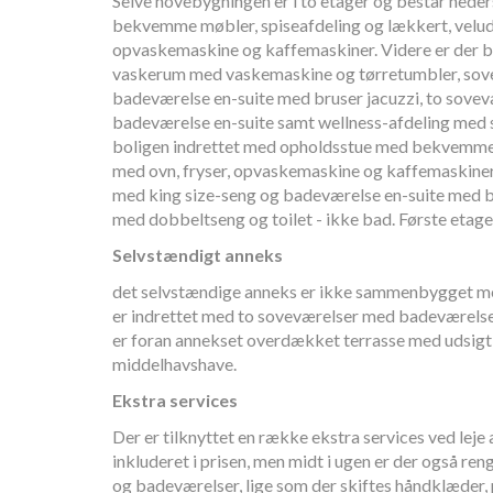
Selve hovebygningen er i to etager og består nede
bekvemme møbler, spiseafdeling og lækkert, velud
opvaskemaskine og kaffemaskiner. Videre er der 
vaskerum med vaskemaskine og tørretumbler, so
badeværelse en-suite med bruser jacuzzi, to sove
badeværelse en-suite samt wellness-afdeling med s
boligen indrettet med opholdsstue med bekvemme
med ovn, fryser, opvaskemaskine og kaffemaskiner
med king size-seng og badeværelse en-suite med 
med dobbeltseng og toilet - ikke bad. Første etage
Selvstændigt anneks
det selvstændige anneks er ikke sammenbygget m
er indrettet med to soveværelser med badeværelse
er foran annekset overdækket terrasse med udsigt o
middelhavshave.
Ekstra services
Der er tilknyttet en række ekstra services ved leje a
inkluderet i prisen, men midt i ugen er der også re
og badeværelser, lige som der skiftes håndklæder