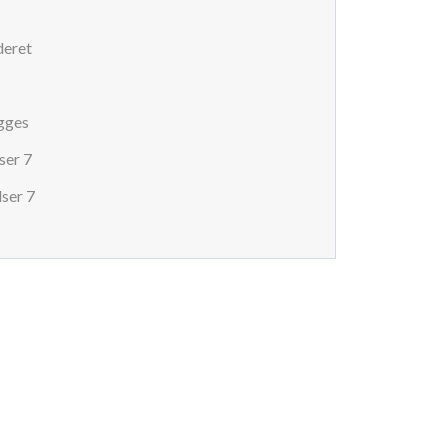
deret
gges
ser 7
ser 7