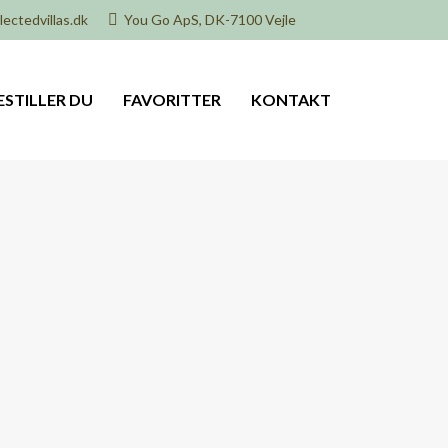
ectedvillas.dk
You Go ApS, DK-7100 Vejle
ESTILLER DU
FAVORITTER
KONTAKT