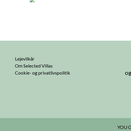
Lejevilkår
Om Selected Villas
og
Cookie- og privatlivspolitik
YOU G