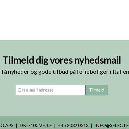
Tilmeld dig vores nyhedsmail
 få nyheder og gode tilbud på ferieboliger i Italie
email
(Påkrævet)
Tilmeld
O APS
DK-7100 VEJLE
+45 2032 0313
INFO@SELECTE