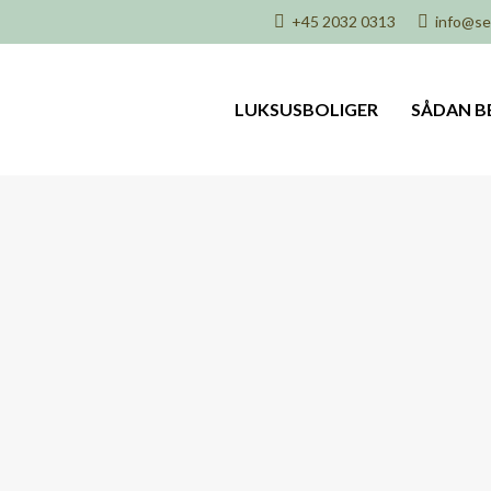
+45 2032 0313
info@sel
LUKSUSBOLIGER
SÅDAN B