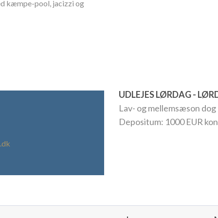
ed kæmpe-pool, jacizzi og
UDLEJES LØRDAG - LØ
Lav- og mellemsæson dog m
Depositum: 1000 EUR kon
.dk