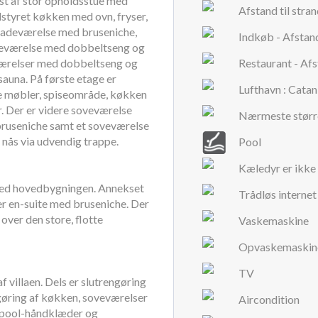
rst af stor opholdsstue med
Afstand til stra
styret køkken med ovn, fryser,
badeværelse med bruseniche,
Indkøb - Afstan
veværelse med dobbeltseng og
værelser med dobbeltseng og
Restaurant - Af
auna. På første etage er
Lufthavn : Catan
 møbler, spiseområde, køkken
. Der er videre soveværelse
Nærmeste større
bruseniche samt et soveværelse
 nås via udvendig trappe.
Pool
Kæledyr er ikke 
ed hovedbygningen. Annekset
Trådløs internet
r en-suite med bruseniche. Der
ver den store, flotte
Vaskemaskine
Opvaskemaskin
TV
f villaen. Dels er slutrengøring
ngøring af køkken, soveværelser
Aircondition
, pool-håndklæder og