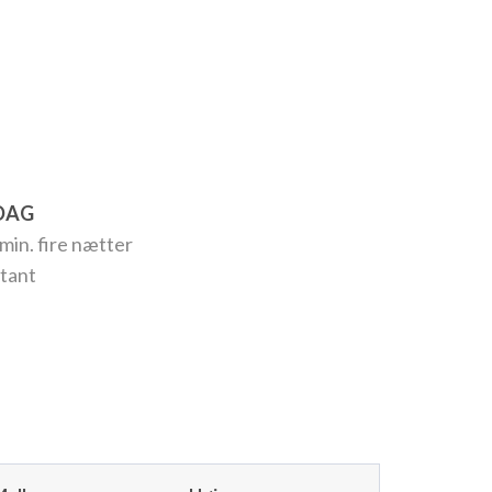
RDAG
in. fire nætter
tant