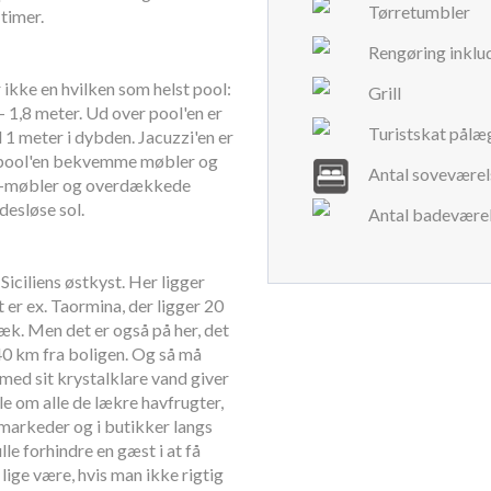
Tørretumbler
timer.
Rengøring inklu
 ikke en hvilken som helst pool:
Grill
- 1,8 meter. Ud over pool'en er
Turistskat pålæ
 1 meter i dybden. Jacuzzi'en er
om pool'en bekvemme møbler og
Antal soveværel
ge-møbler og overdækkede
desløse sol.
Antal badeværel
iciliens østkyst. Her ligger
er ex. Taormina, der ligger 20
æk. Men det er også på her, det
0 km fra boligen. Og så må
med sit krystalklare vand giver
ale om alle de lækre havfrugter,
 markeder og i butikker langs
le forhindre en gæst i at få
lige være, hvis man ikke rigtig