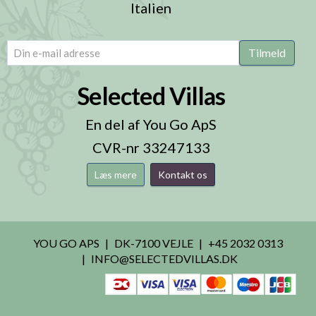
Italien
email
(Påkrævet)
Tilmeld
Selected Villas
En del af You Go ApS
CVR-nr 33247133
Læs mere
Kontakt os
YOU GO APS
DK-7100 VEJLE
+45 2032 0313
INFO@SELECTEDVILLAS.DK