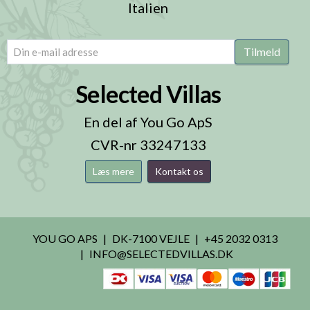
Italien
email
(Påkrævet)
Tilmeld
Selected Villas
En del af You Go ApS
CVR-nr 33247133
Læs mere
Kontakt os
YOU GO APS
DK-7100 VEJLE
+45 2032 0313
INFO@SELECTEDVILLAS.DK