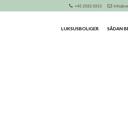
+45 2032 0313
info@se
LUKSUSBOLIGER
SÅDAN B