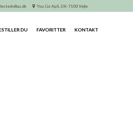
lectedvillas.dk
You Go ApS, DK-7100 Vejle
ESTILLER DU
FAVORITTER
KONTAKT