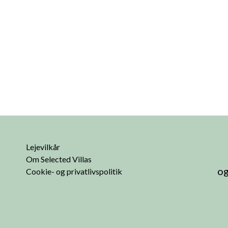
Lejevilkår
Om Selected Villas
og
Cookie- og privatlivspolitik