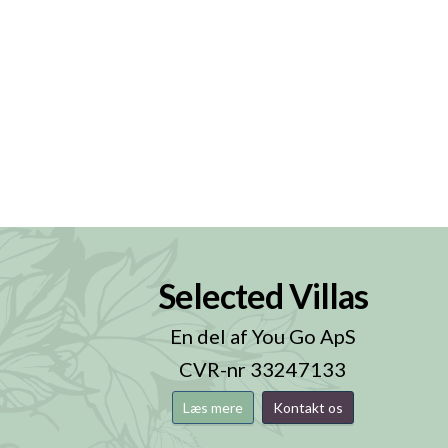
Selected Villas
n
En del af You Go ApS
CVR-nr 33247133
Læs mere
Kontakt os