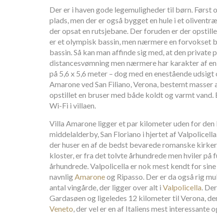
Der er i haven gode legemuligheder til børn. Først
plads, men der er også bygget en hule i et oliventræ
der opsat en rutsjebane. Der foruden er der opstille
er et olympisk bassin, men nærmere en forvokset ba
bassin. Så kan man affinde sig med, at den private po
distancesvømning men nærmere har karakter af en 
på 5,6 x 5,6 meter – dog med en enestående udsigt ov
Amarone ved San Filiano, Verona, bestemt masser a
opstillet en bruser med både koldt og varmt vand. 
Wi-Fi i villaen.
Villa Amarone ligger et par kilometer uden for den 
middelalderby, San Floriano i hjertet af Valpolicella.
der huser en af de bedst bevarede romanske kirker.
kloster, er fra det tolvte århundrede men hviler på
århundrede. Valpolicella er nok mest kendt for sine
navnlig
Amarone
og Ripasso. Der er da også rig mu
antal vingårde, der ligger over alt i
Valpolicella
. Der
Gardasøen og ligeledes 12 kilometer til Verona, den
Veneto
, der vel er en af Italiens mest interessante