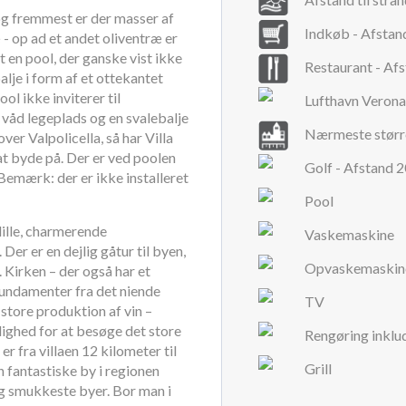
 og fremmest er der masser af
Indkøb - Afstan
 - op ad et andet oliventræ er
t en pool, der ganske vist ikke
Restaurant - Af
lje i form af et ottekantet
ol ikke inviterer til
Lufthavn Veron
våd legeplads og en svalebalje
Nærmeste størr
er Valpolicella, så har Villa
t byde på. Der er ved poolen
Golf - Afstand 
Bemærk: der er ikke installeret
Pool
lille, charmerende
Vaskemaskine
 Der er en dejlig gåtur til byen,
Opvaskemaskin
 Kirken – der også har et
 fundamenter fra det niende
TV
 store produktion af vin –
lighed for at besøge det store
Rengøring inklu
 er fra villaen 12 kilometer til
Grill
 fantastiske by i regionen
 og smukkeste byer. Bor man i