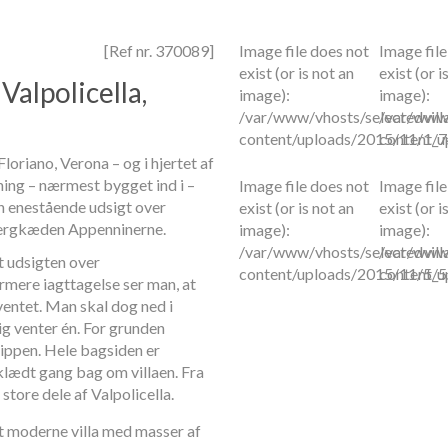
[Ref nr. 370089]
Image file does not
Image file
exist (or is not an
exist (or i
Valpolicella,
image):
image):
/var/www/vhosts/selectedvill
/var/www/
content/uploads/2015/11/1_
content/
loriano, Verona – og i hjertet af
ning – nærmest bygget ind i –
Image file does not
Image file
en enestående udsigt over
exist (or is not an
exist (or i
bjergkæden Appenninerne.
image):
image):
/var/www/vhosts/selectedvill
/var/www/
t udsigten over
content/uploads/2015/11/5_
content/
mere iagttagelse ser man, at
ventet. Man skal dog ned i
ig venter én. For grunden
klippen. Hele bagsiden er
lædt gang bag om villaen. Fra
 store dele af Valpolicella.
t moderne villa med masser af