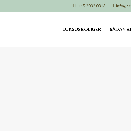
+45 2032 0313
info@sel
LUKSUSBOLIGER
SÅDAN B