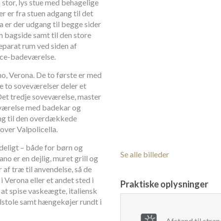
 stor, lys stue med behagelige
 er fra stuen adgang til det
a er der udgang til begge sider
 bagside samt til den store
separat rum ved siden af
ice-badeværelse.
no, Verona. De to første er med
e to soveværelser deler et
et tredje soveværelse, master
værelse med badekar og
ang til den overdækkede
ver Valpolicella.
eligt – både for børn og
Se alle billeder
no er en dejlig, muret grill og
af træ til anvendelse, så de
 Verona eller et andet sted i
Praktiske oplysninger
l at spise vaskeægte, italiensk
olstole samt hængekøjer rundt i
Afstand til stra