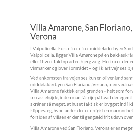
Villa Amarone, San Floriano, 
Verona
I Valpolicella, kort efter efter middeladerbyen San F
Valpolicella, ligger Villa Amarone på en bakkeskrå
eller i hvert fald op ad en bjergvæg. Herfra er der 
vinmarker og byer i området – og i klart vejr ses 
Ved ankomsten fra vejen ses kun en olivenlund sam
middelalderbyen San Floriano, Verona, men ved nær
Villa Amarone faktisk er på grunden – helt som for
terrassehøjde, inden man får øje på hvad der egentl
skråner så meget, at huset faktisk er bygget ind i 
klippevæg, hvor under der er opført en marmorbek
forsiden af villaen er der til gengæld frit udsyn over
Villa Amarone ved San Floriano, Verona er en mege