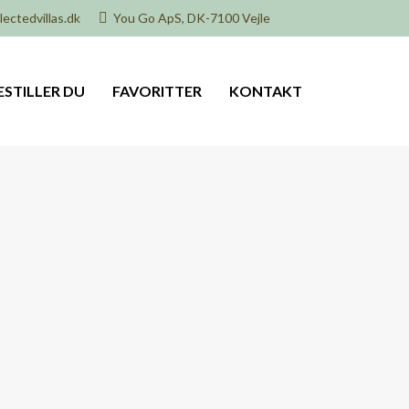
ectedvillas.dk
You Go ApS, DK-7100 Vejle
ESTILLER DU
FAVORITTER
KONTAKT