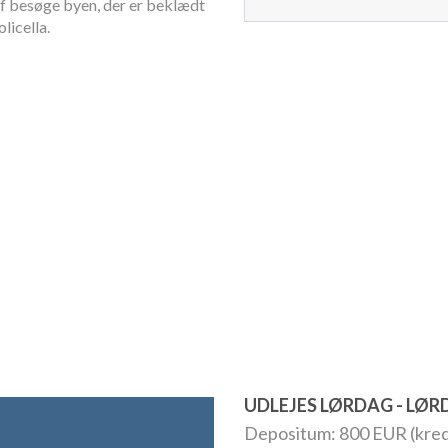
af besøge byen, der er beklædt
licella.
UDLEJES LØRDAG - LØ
Depositum: 800 EUR (kred