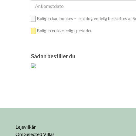
Boligen kan bookes – skal dog endelig bekræftes af Se
Boligen er ikke ledig i perioden
Sådan bestiller du
Lejevilkår
Om Selected Villas