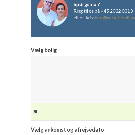
Spørgsmål?
Ring til os på +45 2032 0313
eller skriv
info@selectedvillas
Vælg bolig
Vælg ankomst og afrejsedato