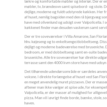
lækre og komfortable møbler og interiør. Der er en
møbler, tv, brændeovn samt spisebord- og stole. Der
dejlige, moderne og fuldt udstyrede køkken. Her fr
af huset, nemlig bagsiden med den rå bjergvæg som
have med olivenlund og udsigt over Valpolicella. I 
køkkenet finder man desuden vaskerum samt serv
Der er tre soveværelser i Villa Amarone, San Floria
hhv. køjeseng og to enkeltsenge/dobbeltseng. Diss
dejligt og moderne badeværelse med bruseniche. D
bedroom, er med dobbeltseng samt en-suite bade
bruseniche. Alle tre soveværelser har direkte udg
terrasse samt den 4000 kvm store have med udsyn o
Det tilhørende udendørsområde er særdeles anvend
voksne. I direkte forlængelse af huset ved San Floria
en meget anvendelig muret pizzaovn. Der er masser 
aftener man ikke vælger at spise ude, for eksempel i
Valpolicella, er der masser af mulighed for alligeve
pizza. Man vil i øvrigt finde borde, bænke, stole, s
haven.