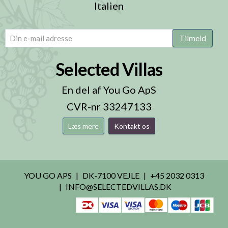
Italien
email
(Påkrævet)
Tilmeld
Selected Villas
En del af You Go ApS
CVR-nr 33247133
Læs mere
Kontakt os
YOU GO APS
DK-7100 VEJLE
+45 2032 0313
INFO@SELECTEDVILLAS.DK