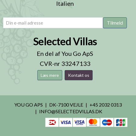
Italien
email
(Påkrævet)
Tilmeld
Selected Villas
En del af You Go ApS
CVR-nr 33247133
Læs mere
Kontakt os
YOU GO APS
DK-7100 VEJLE
+45 2032 0313
INFO@SELECTEDVILLAS.DK