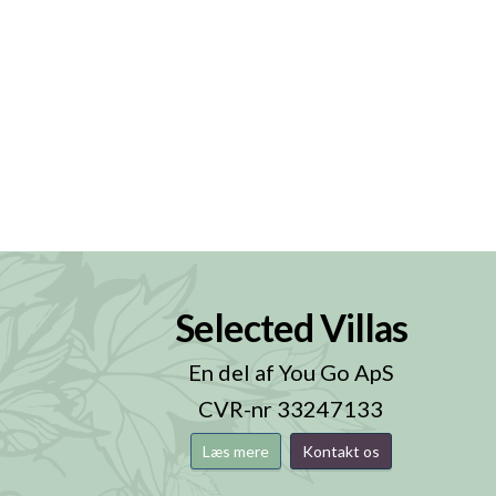
Selected Villas
n
En del af You Go ApS
CVR-nr 33247133
Læs mere
Kontakt os