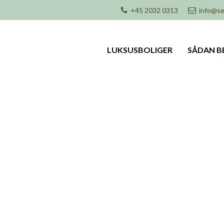
+45 2032 0313
info@se
LUKSUSBOLIGER
SÅDAN B