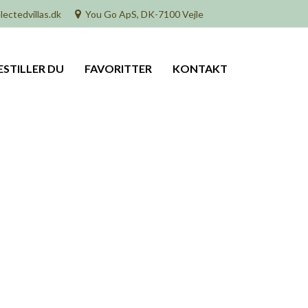
lectedvillas.dk
You Go ApS, DK-7100 Vejle
ESTILLER DU
FAVORITTER
KONTAKT