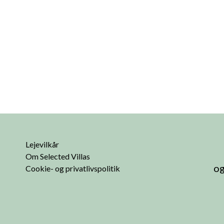
Lejevilkår
Om Selected Villas
og
Cookie- og privatlivspolitik