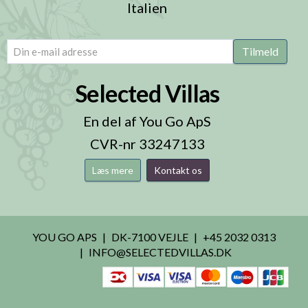
Italien
email
(Påkrævet)
Tilmeld
Selected Villas
En del af You Go ApS
CVR-nr 33247133
Læs mere
Kontakt os
YOU GO APS
DK-7100 VEJLE
+45 2032 0313
INFO@SELECTEDVILLAS.DK