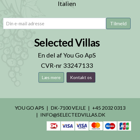
Italien
email
(Påkrævet)
Tilmeld
Selected Villas
En del af You Go ApS
CVR-nr 33247133
Læs mere
Kontakt os
YOU GO APS
DK-7100 VEJLE
+45 2032 0313
INFO@SELECTEDVILLAS.DK