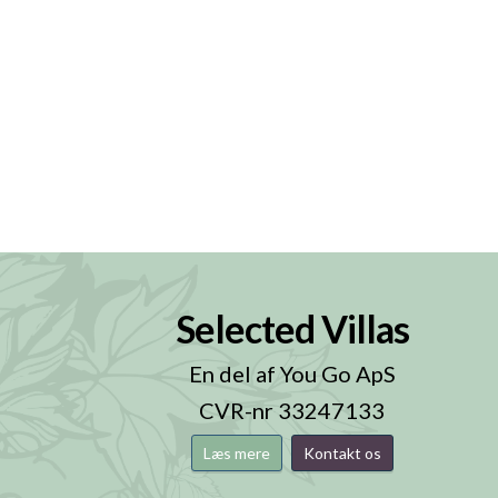
Selected Villas
n
En del af You Go ApS
CVR-nr 33247133
Læs mere
Kontakt os