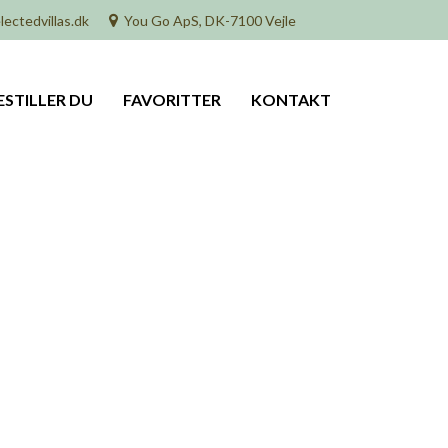
lectedvillas.dk
You Go ApS, DK-7100 Vejle
ESTILLER DU
FAVORITTER
KONTAKT