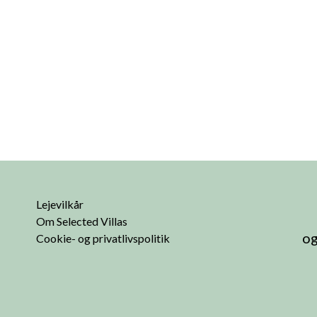
Lejevilkår
Om Selected Villas
og
Cookie- og privatlivspolitik