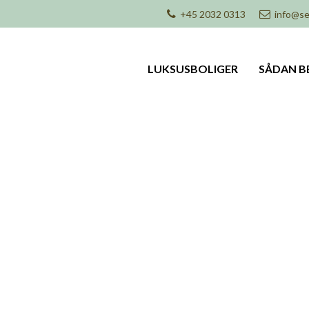
+45 2032 0313
info@se
LUKSUSBOLIGER
SÅDAN B