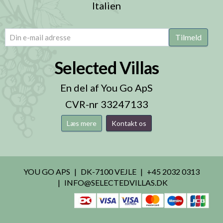
Italien
email
(Påkrævet)
Tilmeld
Selected Villas
En del af You Go ApS
CVR-nr 33247133
Læs mere
Kontakt os
YOU GO APS
DK-7100 VEJLE
+45 2032 0313
INFO@SELECTEDVILLAS.DK