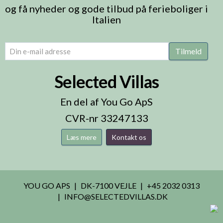
og få nyheder og gode tilbud på ferieboliger i
Italien
email
(Påkrævet)
Tilmeld
Selected Villas
En del af You Go ApS
CVR-nr 33247133
Læs mere
Kontakt os
YOU GO APS
DK-7100 VEJLE
+45 2032 0313
INFO@SELECTEDVILLAS.DK