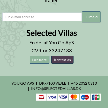
Italien
email
(Påkrævet)
Selected Villas
En del af You Go ApS
CVR-nr 33247133
Læs mere
Kontakt os
YOU GO APS
DK-7100 VEJLE
+45 2032 0313
INFO@SELECTEDVILLAS.DK