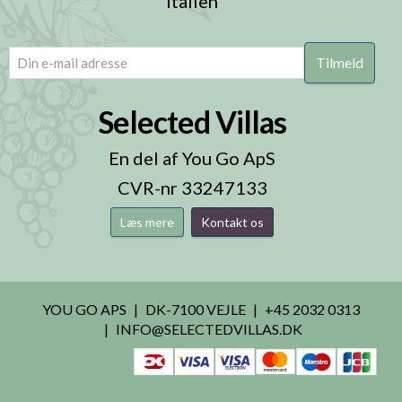
Italien
email
(Påkrævet)
Selected Villas
En del af You Go ApS
CVR-nr 33247133
Læs mere
Kontakt os
YOU GO APS
DK-7100 VEJLE
+45 2032 0313
INFO@SELECTEDVILLAS.DK