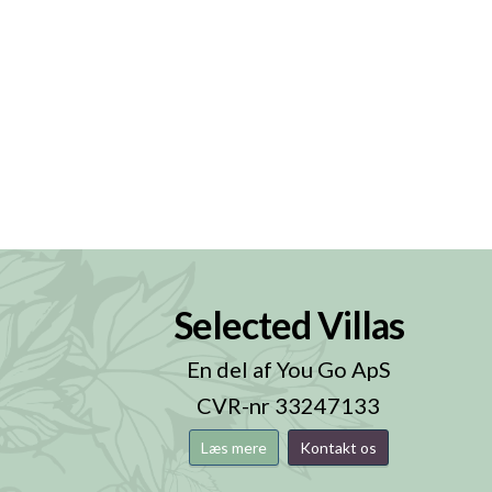
Selected Villas
n
En del af You Go ApS
CVR-nr 33247133
Læs mere
Kontakt os