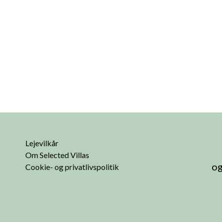
Lejevilkår
Om Selected Villas
og
Cookie- og privatlivspolitik