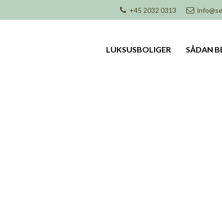
+45 2032 0313
info@se
LUKSUSBOLIGER
SÅDAN B