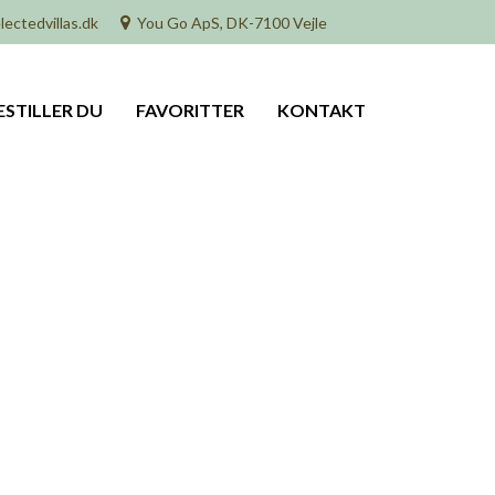
lectedvillas.dk
You Go ApS, DK-7100 Vejle
ESTILLER DU
FAVORITTER
KONTAKT