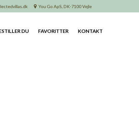
lectedvillas.dk
You Go ApS, DK-7100 Vejle
ESTILLER DU
FAVORITTER
KONTAKT