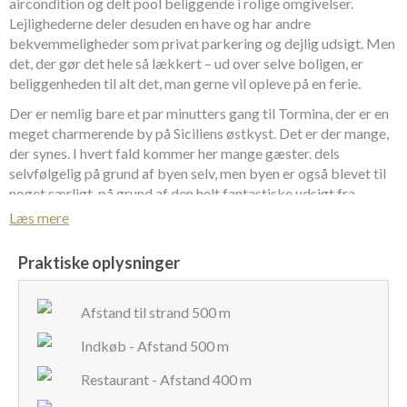
aircondition og delt pool beliggende i rolige omgivelser.
Lejlighederne deler desuden en have og har andre
bekvemmeligheder som privat parkering og dejlig udsigt. Men
det, der gør det hele så lækkert – ud over selve boligen, er
beliggenheden til alt det, man gerne vil opleve på en ferie.
Der er nemlig bare et par minutters gang til Tormina, der er en
meget charmerende by på Siciliens østkyst. Det er der mange,
der synes. I hvert fald kommer her mange gæster. dels
selvfølgelig på grund af byen selv, men byen er også blevet til
noget særligt, på grund af den helt fantastiske udsigt fra
klipperne ud over Middelhavet. Byen er også meget berømt
Læs mere
for sit græske teater, der især om sommeren lægger ruiner til
koncerter med både pop, rock og klassisk. Videre er byen
Praktiske oplysninger
kendt for sine mange kirker – og i den anden ende af skalaen, er
der mange gode barer og restauranter samt både
Afstand til strand 500 m
designershops og antikvitetshandlende. Der er derfor mange
gode grunde til at holde en oplevelsesferie i en af de moderne
Indkøb - Afstand 500 m
lejligheder med aircondition og pool.
Restaurant - Afstand 400 m
De to lejligheder med aircondition er to ud af i alt ti i
ejendommen. Der er yderligere fire lejligheder, der udlejes