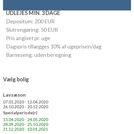
København til Catania, så pludselig er Middelhavets største ø
ikke så langt væk. Så hvorfor vente?
UDLEJES MIN. 3 DAGE
Depositum: 200 EUR
Slutrengøring: 50 EUR
Pris angivet pr. uge
Dagspris tillægges 10% af ugeprisen/dag
Barneseng: uden beregning
Vælg bolig
Lavsæson
07.01.2020 - 12.04.2020
26.10.2020 - 20.12.2020
Specialperiode(r)
13.04.2020 - 24.05.2020
28.09.2020 - 25.10.2020
21.12.2020 - 10.01.2021