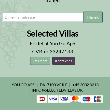
Italien
email
(Påkrævet)
Selected Villas
En del af You Go ApS
CVR-nr 33247133
Læs mere
Kontakt os
YOU GO APS
DK-7100 VEJLE
+45 2032 0313
INFO@SELECTEDVILLAS.DK