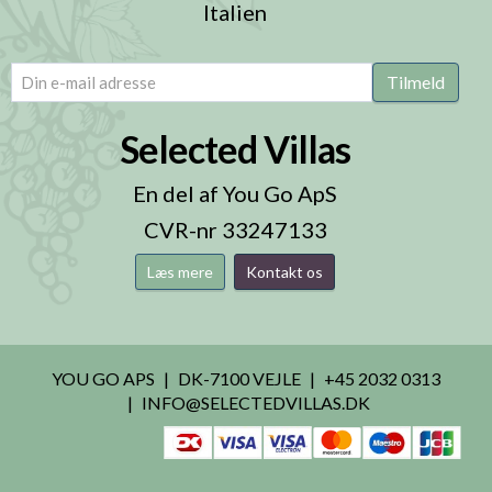
Italien
email
(Påkrævet)
Tilmeld
Selected Villas
En del af You Go ApS
CVR-nr 33247133
Læs mere
Kontakt os
YOU GO APS
DK-7100 VEJLE
+45 2032 0313
INFO@SELECTEDVILLAS.DK