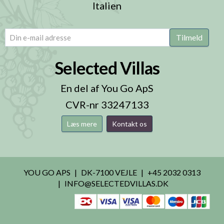
Italien
email
(Påkrævet)
Tilmeld
Selected Villas
En del af You Go ApS
CVR-nr 33247133
Læs mere
Kontakt os
YOU GO APS
DK-7100 VEJLE
+45 2032 0313
INFO@SELECTEDVILLAS.DK