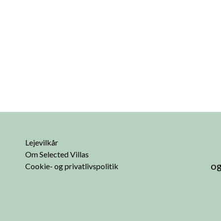
Lejevilkår
Om Selected Villas
og
Cookie- og privatlivspolitik