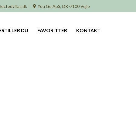
lectedvillas.dk
You Go ApS, DK-7100 Vejle
ESTILLER DU
FAVORITTER
KONTAKT