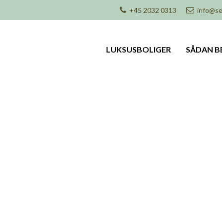
+45 2032 0313
info@se
LUKSUSBOLIGER
SÅDAN B