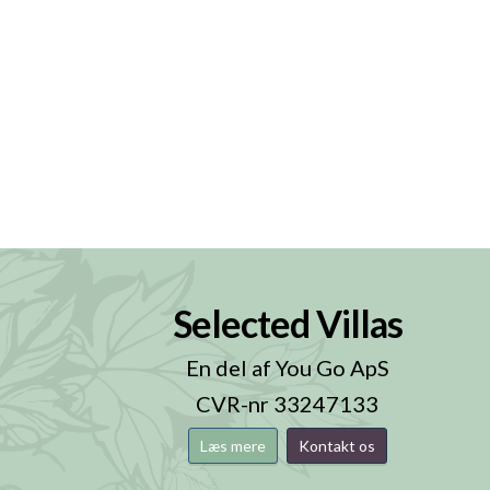
Selected Villas
n
En del af You Go ApS
CVR-nr 33247133
Læs mere
Kontakt os