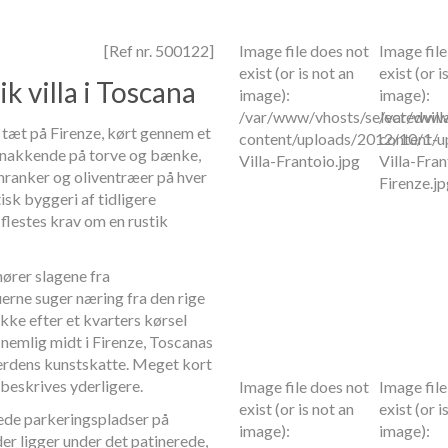
[Ref nr. 500122]
Image file does not
Image file
exist (or is not an
exist (or i
ik villa i Toscana
image):
image):
/var/www/vhosts/selectedvill
/var/www/
a tæt på Firenze, kørt gennem et
content/uploads/2012/10/1-
content/u
snakkende på torve og bænke,
Villa-Frantoio.jpg
Villa-Fran
nranker og oliventræer på hver
Firenze.j
isk byggeri af tidligere
e flestes krav om en rustik
 hører slagene fra
erne suger næring fra den rige
d ikke efter et kvarters kørsel
nemlig midt i Firenze, Toscanas
verdens kunstskatte. Meget kort
l beskrives yderligere.
Image file does not
Image file
exist (or is not an
exist (or i
kede parkeringspladser på
image):
image):
der ligger under det patinerede,