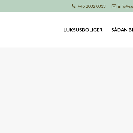
+45 2032 0313
info@se
LUKSUSBOLIGER
SÅDAN B