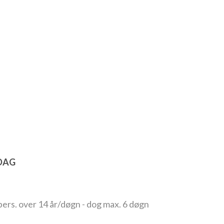
RDAG
pers. over 14 år/døgn - dog max. 6 døgn