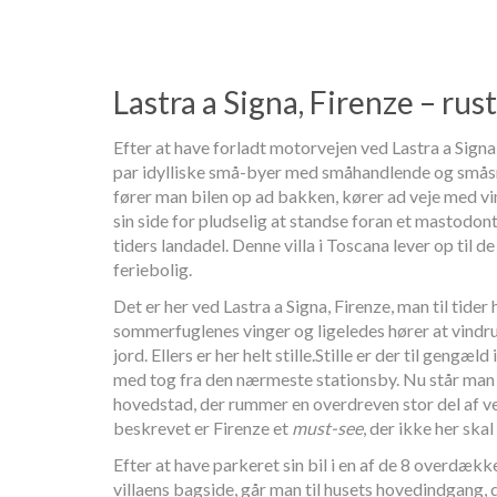
Lastra a Signa, Firenze – rust
Efter at have forladt motorvejen ved Lastra a Sign
par idylliske små-byer med småhandlende og små
fører man bilen op ad bakken, kører ad veje med vi
sin side for pludselig at standse foran et mastodont
tiders landadel. Denne villa i Toscana lever op til d
feriebolig.
Det er her ved Lastra a Signa, Firenze, man til tider
sommerfuglenes vinger og ligeledes hører at vindru
jord. Ellers er her helt stille.Stille er der til gengæl
med tog fra den nærmeste stationsby. Nu står man 
hovedstad, der rummer en overdreven stor del af 
beskrevet er Firenze et
must-see
, der ikke her ska
Efter at have parkeret sin bil i en af de 8 overdæk
villaens bagside, går man til husets hovedindgang, 