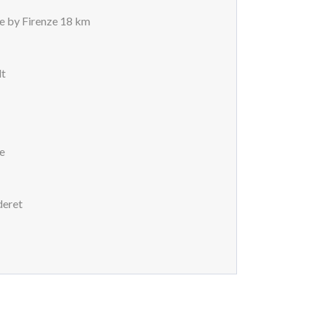
e by Firenze 18 km
dt
e
deret