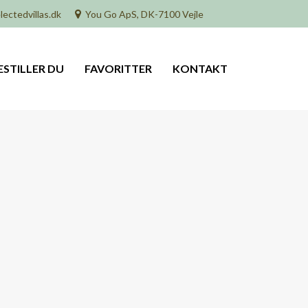
lectedvillas.dk
You Go ApS, DK-7100 Vejle
ESTILLER DU
FAVORITTER
KONTAKT