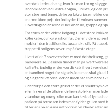
overdækkede udhæng, hvorfra man i ro og skygge 
landområder ved Lastra a Signa, Firenze, og den pri
stor stue med tunge, dybe og luksuriøse møbler der
enorme åbne pejs, der indbyder til voksen-samvær i
Hovedingredienserne er her åben ild, grappa og sjæ
Fra stuen er der videre indgang til det store køkke
køleskabe, ovn og gaskomfur. Der er videre spisest
møbler i den traditionelle, toscanske stil. På stuepl
trappe til boligens soverum på første etage.
Hvert af de 7 soveværelser er med dobbeltseng, g
badeværelse. Desuden finder man på hvert værelse 
kaffe/te. Endelig er der værdiskab i hvert værelse
er i sandhed noget for sig selv, idet man skal gå ad
og elegante værelse, der desuden har en mindre ski
Udenfor på den store grund er der et smukt syn ove
eller fra en af de tilhørende liggestole kan man lad
vitaminer og energi eller man kan krybe i ly med et
patioen på terrassen inden man fylder grillen med 
til feriens på én gang udfordring og glæde: aftens