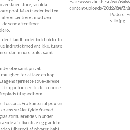
/var/www/vhosts/selectedvill
/var/www/
overskuer store, smukke
content/uploads/2012/04/7_3
content/u
vate pool. Man træder ind i en
Podere-Fr
 alle er centreret mod den
villa.jpg
 de sene aftentimer.
lero.
n, der blandt andet indeholder to
ue indrettet med antikke, tunge
an er der mindre toilet samt
arderobe samt privat
mulighed for at lave en kop
. Etagens fjerneste soveværelse
 10 trappetrin ned til det enorme
fteplads til spædbørn.
r Toscana. Fra kanten af poolen
e solens stråler fylde én med
 glas stimulerende vin under
brænde af oliventræ og gør klar
maden tilberedt af råvarer købt