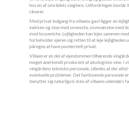
hos en af områdets slagtere. Udfordringen består i
råvarer.
Med privat indgang fra villaens gavl ligger en lejli
køkken og stue med sovesofa, soveværelse med d
med bruseniche. Lejligheden kan lejes sammen med v
forbeholder ejeren sig retten til at leje lejligheden
påregne at have poolen helt privat.
Villaen er en del af ejendommen tilhørende vingård
meget anerkendt producent af økologiske vine. I vi
vingårdens tekniske personale, således at der altid 
eventuelle problemer. Det fastboende personale er
benytter sig naturligvis ikke af villaens udendørs fac