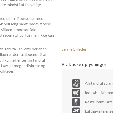
kke mindst i at fravælge
ghed til 2 + 2 personer med
obbeltseng samt badeværelse
illaen. I modsat fald
 ud separat, hvorfor man ikke kan
en Tenuta San Vito der er en
Se alle billeder
llaen er der fastboende 2 af
vil kunne hentes bistand til
Praktiske oplysninger
 i øvrigt meget diskrete og
iliteter.
Afstand til stra
Indkøb - Afstan
Restaurant - Af
Lufthavn Firenz