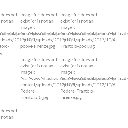
 does not
Image file does not
Image file does not
s not an
exist (or is not an
exist (or is not an
image):
image):
as.dk/httpdocs/wp-
vhosts/selectedvillas.dk/httpdocs/wp-
/var/www/vhosts/selectedvillas.dk/httpdocs/wp-
/var/www/vhosts/selectedvillas.
ploads/2012/10/2-
content/uploads/2012/10/3-
content/uploads/2012/10/4-
toio-
pool-i-Firenze.jpg
Frantoio-pool.jpg
pg
Image file does not
Image file does not
exist (or is not an
exist (or is not an
image):
image):
/var/www/vhosts/selectedvillas.dk/httpdocs/wp-
/var/www/vhosts/selectedvillas.
content/uploads/2012/10/5-
content/uploads/2012/10/6-
Podere-
Podere-Frantoio-
Frantoio_0.jpg
Firenze.jpg
 does not
s not an