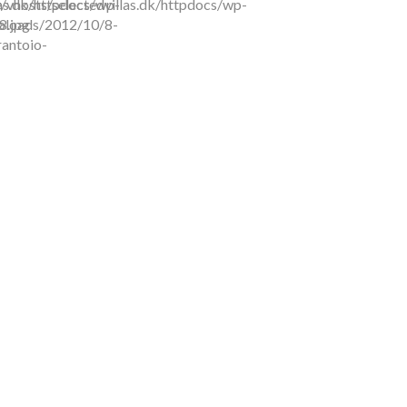
as.dk/httpdocs/wp-
vhosts/selectedvillas.dk/httpdocs/wp-
8.jpg
ploads/2012/10/8-
antoio-