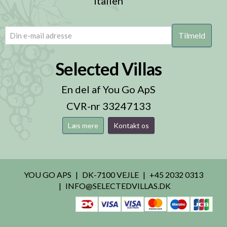
Italien
email
(Påkrævet)
Selected Villas
En del af You Go ApS
CVR-nr 33247133
Læs mere
Kontakt os
YOU GO APS
DK-7100 VEJLE
+45 2032 0313
INFO@SELECTEDVILLAS.DK