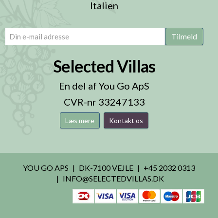
Italien
email
(Påkrævet)
Tilmeld
Selected Villas
En del af You Go ApS
CVR-nr 33247133
Læs mere
Kontakt os
YOU GO APS
DK-7100 VEJLE
+45 2032 0313
INFO@SELECTEDVILLAS.DK