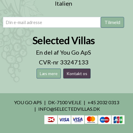
Italien
email
(Påkrævet)
Tilmeld
Selected Villas
En del af You Go ApS
CVR-nr 33247133
Læs mere
Kontakt os
YOU GO APS
DK-7100 VEJLE
+45 2032 0313
INFO@SELECTEDVILLAS.DK