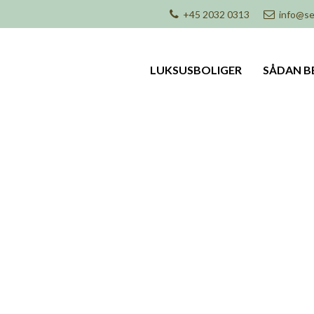
+45 2032 0313
info@se
LUKSUSBOLIGER
SÅDAN B