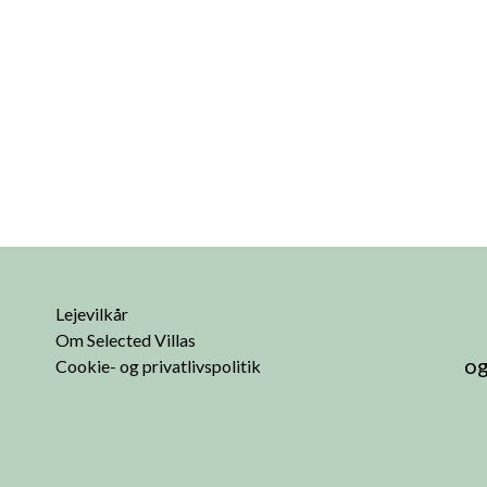
Lejevilkår
Om Selected Villas
og
Cookie- og privatlivspolitik