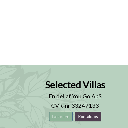
Selected Villas
n
En del af You Go ApS
CVR-nr 33247133
Læs mere
Kontakt os