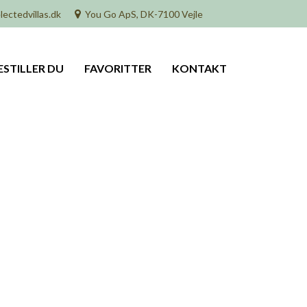
lectedvillas.dk
You Go ApS, DK-7100 Vejle
ESTILLER DU
FAVORITTER
KONTAKT