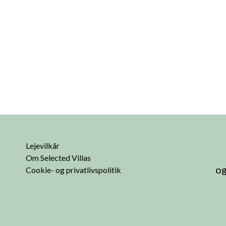
Lejevilkår
Om Selected Villas
og
Cookie- og privatlivspolitik