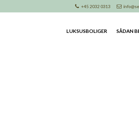
+45 2032 0313
info@se
LUKSUSBOLIGER
SÅDAN B