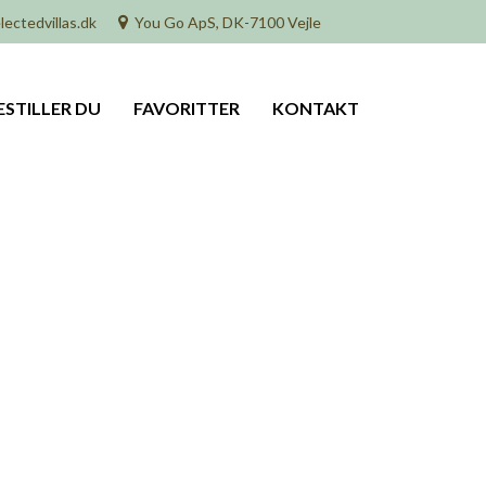
lectedvillas.dk
You Go ApS, DK-7100 Vejle
ESTILLER DU
FAVORITTER
KONTAKT