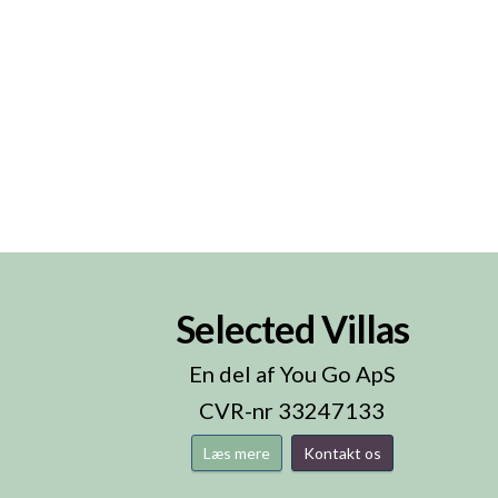
Selected Villas
n
En del af You Go ApS
CVR-nr 33247133
Læs mere
Kontakt os