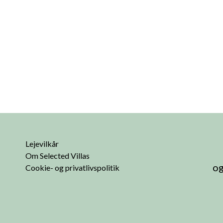
Lejevilkår
Om Selected Villas
og
Cookie- og privatlivspolitik