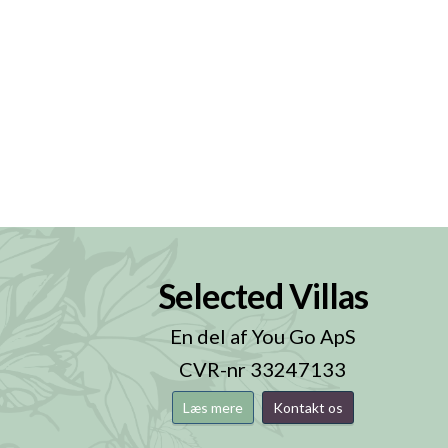
Selected Villas
n
En del af You Go ApS
CVR-nr 33247133
Læs mere
Kontakt os