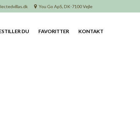
lectedvillas.dk
You Go ApS, DK-7100 Vejle
ESTILLER DU
FAVORITTER
KONTAKT