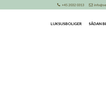
+45 2032 0313
info@se
LUKSUSBOLIGER
SÅDAN B