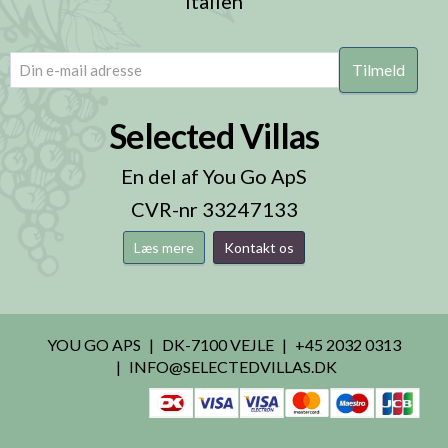
Italien
email
(Påkrævet)
Selected Villas
En del af You Go ApS
CVR-nr 33247133
Læs mere
Kontakt os
YOU GO APS
DK-7100 VEJLE
+45 2032 0313
INFO@SELECTEDVILLAS.DK