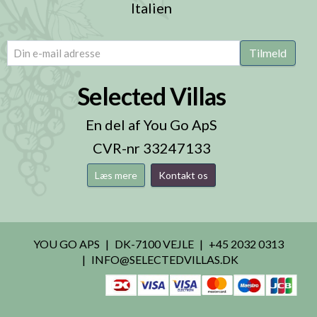
Italien
email
(Påkrævet)
Tilmeld
Selected Villas
En del af You Go ApS
CVR-nr 33247133
Læs mere
Kontakt os
YOU GO APS
DK-7100 VEJLE
+45 2032 0313
INFO@SELECTEDVILLAS.DK