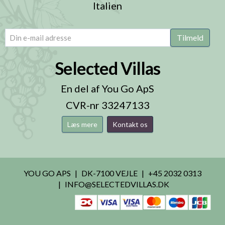
Italien
email
(Påkrævet)
Tilmeld
Selected Villas
En del af You Go ApS
CVR-nr 33247133
Læs mere
Kontakt os
YOU GO APS
DK-7100 VEJLE
+45 2032 0313
INFO@SELECTEDVILLAS.DK