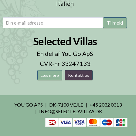
Italien
email
(Påkrævet)
Tilmeld
Selected Villas
En del af You Go ApS
CVR-nr 33247133
Læs mere
Kontakt os
YOU GO APS
DK-7100 VEJLE
+45 2032 0313
INFO@SELECTEDVILLAS.DK