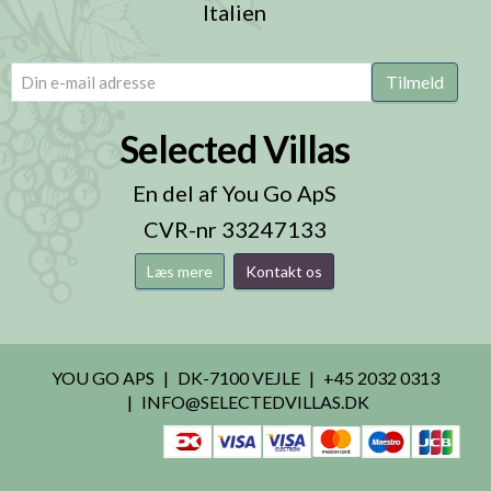
Italien
email
(Påkrævet)
Tilmeld
Selected Villas
En del af You Go ApS
CVR-nr 33247133
Læs mere
Kontakt os
YOU GO APS
DK-7100 VEJLE
+45 2032 0313
INFO@SELECTEDVILLAS.DK