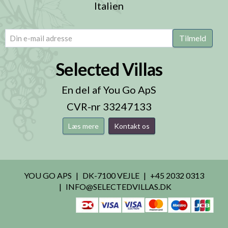
Italien
email
(Påkrævet)
Tilmeld
Selected Villas
En del af You Go ApS
CVR-nr 33247133
Læs mere
Kontakt os
YOU GO APS
DK-7100 VEJLE
+45 2032 0313
INFO@SELECTEDVILLAS.DK