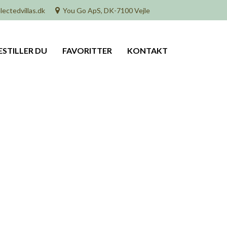
lectedvillas.dk
You Go ApS, DK-7100 Vejle
ESTILLER DU
FAVORITTER
KONTAKT