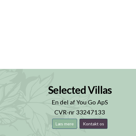
Selected Villas
n
En del af You Go ApS
CVR-nr 33247133
Læs mere
Kontakt os