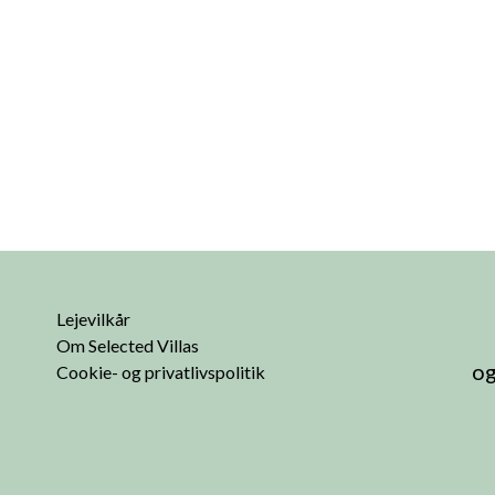
Lejevilkår
Om Selected Villas
og
Cookie- og privatlivspolitik