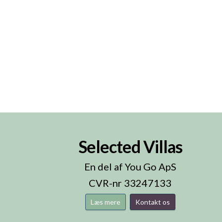
Selected Villas
n
En del af You Go ApS
CVR-nr 33247133
Læs mere
Kontakt os