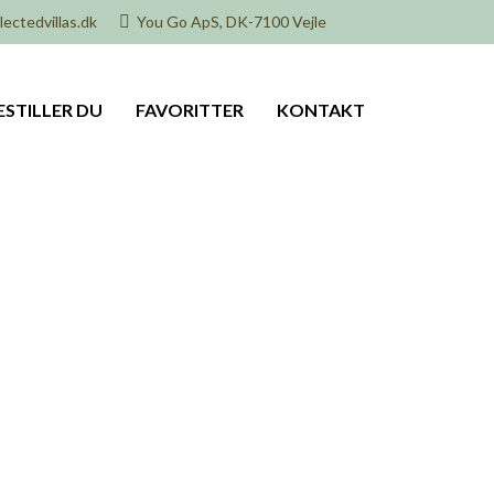
ectedvillas.dk
You Go ApS, DK-7100 Vejle
ESTILLER DU
FAVORITTER
KONTAKT