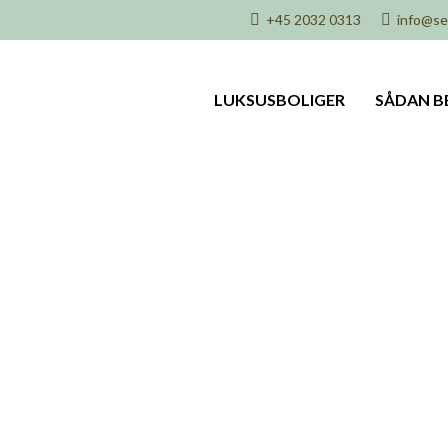
+45 2032 0313
info@sel
LUKSUSBOLIGER
SÅDAN B