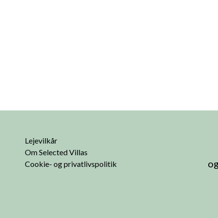
Lejevilkår
Om Selected Villas
og
Cookie- og privatlivspolitik