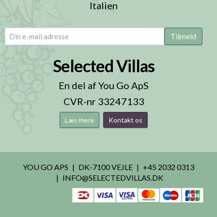
Italien
email
(Påkrævet)
Tilmeld
Selected Villas
En del af You Go ApS
CVR-nr 33247133
Læs mere
Kontakt os
YOU GO APS
DK-7100 VEJLE
+45 2032 0313
INFO@SELECTEDVILLAS.DK