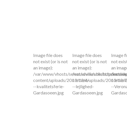
Image file does
Image file does
Image fi
not exist (or is not
not exist (or is not
not exist
an image):
an image):
an image
/var/www/vhosts/selectedvillas.dk/httpdocs/w
/var/www/vhosts/selectedvi
/var/ww
content/uploads/2013/12/6-
content/uploads/2013/12/7
content
--kvalitetsferie-
--lejlighed-
--Veron
Gardasoeen.jpg
Gardasoeen.jpg
Gardaso