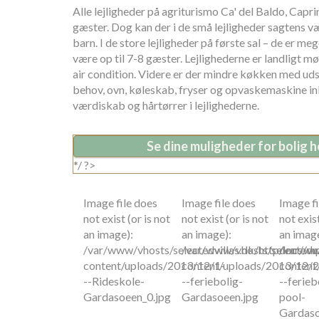
Alle lejligheder på agriturismo Ca' del Baldo, Capri
gæster. Dog kan der i de små lejligheder sagtens væ
barn. I de store lejligheder på første sal – de er meg
være op til 7-8 gæster. Lejlighederne er landligt m
air condition. Videre er der mindre køkken med uds
behov, ovn, køleskab, fryser og opvaskemaskine ink
værdiskab og hårtørrer i lejlighederne.
Se dine muligheder for bolig h
*/ ?>
Image file does
Image file does
Image fi
not exist (or is not
not exist (or is not
not exist
an image):
an image):
an image
/var/www/vhosts/selectedvillas.dk/httpdocs/w
/var/www/vhosts/selectedvi
/var/ww
content/uploads/2013/12/1-
content/uploads/2013/12/2
content
--Rideskole-
--feriebolig-
--ferie
Gardasoeen_0.jpg
Gardasoeen.jpg
pool-
Gardaso