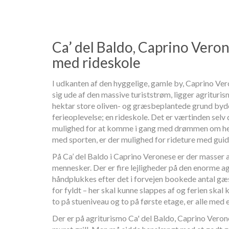
Ca’ del Baldo, Caprino Vero
med rideskole
I udkanten af den hyggelige, gamle by, Caprino Ver
sig ude af den massive turiststrøm, ligger agrituris
hektar store oliven- og græsbeplantede grund byd
ferieoplevelse; en rideskole. Det er værtinden selv 
mulighed for at komme i gang med drømmen om hest
med sporten, er der mulighed for rideture med guid
På Ca’ del Baldo i Caprino Veronese er der masser a
mennesker. Der er fire lejligheder på den enorme a
håndplukkes efter det i forvejen bookede antal gæ
for fyldt – her skal kunne slappes af og ferien skal 
to på stueniveau og to på første etage, er alle med
Der er på agriturismo Ca' del Baldo, Caprino Veron