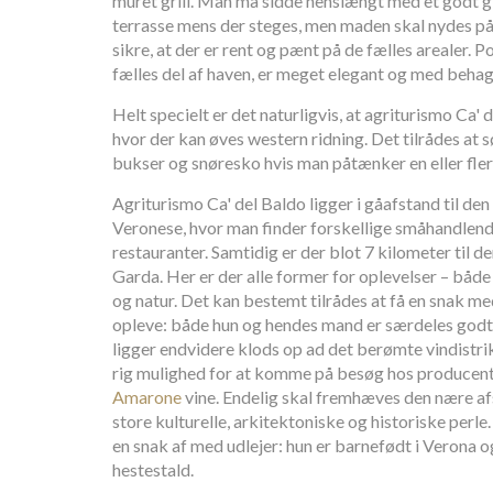
muret grill. Man må sidde henslængt med et godt 
terrasse mens der steges, men maden skal nydes på 
sikre, at der er rent og pænt på de fælles arealer. Po
fælles del af haven, er meget elegant og med behage
Helt specielt er det naturligvis, at agriturismo Ca'
hvor der kan øves western ridning. Det tilrådes at 
bukser og snøresko hvis man påtænker en eller flere
Agriturismo Ca' del Baldo ligger i gåafstand til de
Veronese, hvor man finder forskellige småhandlende
restauranter. Samtidig er der blot 7 kilometer til de
Garda. Her er der alle former for oplevelser – både
og natur. Det kan bestemt tilrådes at få en snak me
opleve: både hun og hendes mand er særdeles god
ligger endvidere klods op ad det berømte vindistri
rig mulighed for at komme på besøg hos producent
Amarone
vine. Endelig skal fremhæves den nære af
store kulturelle, arkitektoniske og historiske perle. 
en snak af med udlejer: hun er barnefødt i Verona 
hestestald.