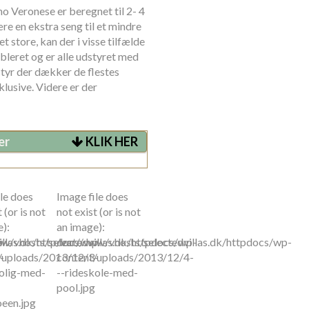
no Veronese er beregnet til 2- 4
re en ekstra seng til et mindre
et store, kan der i visse tilfælde
øbleret og er alle udstyret med
tyr der dækker de flestes
lusive. Videre er der
er
KLIK HER
le does
Image file does
 (or is not
not exist (or is not
):
an image):
p-
llas.dk/httpdocs/wp-
w/vhosts/selectedvillas.dk/httpdocs/wp-
/var/www/vhosts/selectedvillas.dk/httpdocs/wp-
-
/uploads/2013/12/3-
content/uploads/2013/12/4-
bolig-med-
--rideskole-med-
pool.jpg
een.jpg