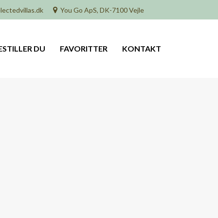
lectedvillas.dk
You Go ApS, DK-7100 Vejle
ESTILLER DU
FAVORITTER
KONTAKT