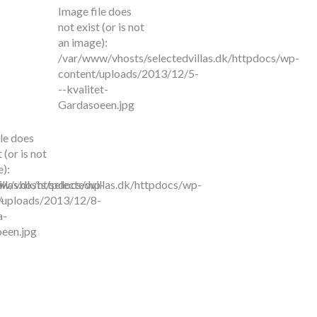
Image file does
not exist (or is not
an image):
/var/www/vhosts/selectedvillas.dk/httpdocs/wp-
content/uploads/2013/12/5-
--kvalitet-
Gardasoeen.jpg
le does
 (or is not
):
p-
llas.dk/httpdocs/wp-
w/vhosts/selectedvillas.dk/httpdocs/wp-
-
/uploads/2013/12/8-
a-
een.jpg