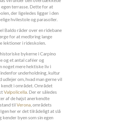
glas vin under den overdækkede
egen terrasse. Dette for at
olen, der ligeledes ligger i den
lige hvilestole og parasoller.
 del Baldo råder over en ridebane
sørge for at medbring lange
 lektioner i rideskolen.
n historiske bykerne i Carpino
 og et antal caféer og
n noget mere hektiske liv i
 indenfor underholdning, kultur
d udlejer om, hvad man gerne vil
t kendt i området. Området
kt
Valpolicella
. Der er således
er af de højst anerkendte
stand til
Verona
, områdets
Igen her er det tilrådeligt at slå
og kender byen som sin egen