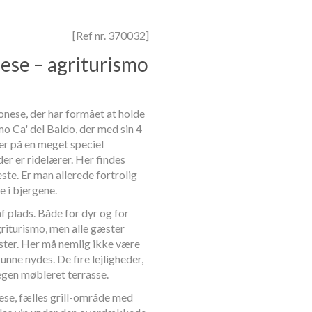
[Ref nr. 370032]
nese – agriturismo
onese, der har formået at holde
mo Ca' del Baldo, der med sin 4
er på en meget speciel
der er ridelærer. Her findes
e. Er man allerede fortrolig
e i bjergene.
f plads. Både for dyr og for
griturismo, men alle gæster
ster. Her må nemlig ikke være
kunne nydes. De fire lejligheder,
 egen møbleret terrasse.
ese, fælles grill-område med