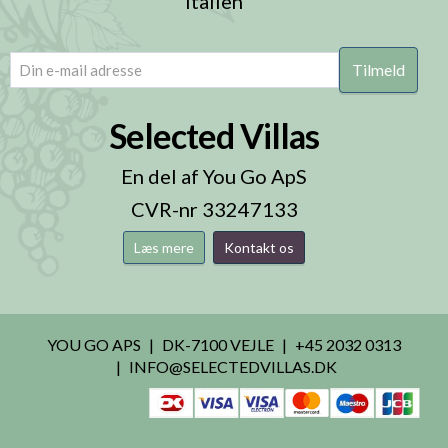
Italien
email
(Påkrævet)
Selected Villas
En del af You Go ApS
CVR-nr 33247133
Læs mere
Kontakt os
YOU GO APS
DK-7100 VEJLE
+45 2032 0313
INFO@SELECTEDVILLAS.DK