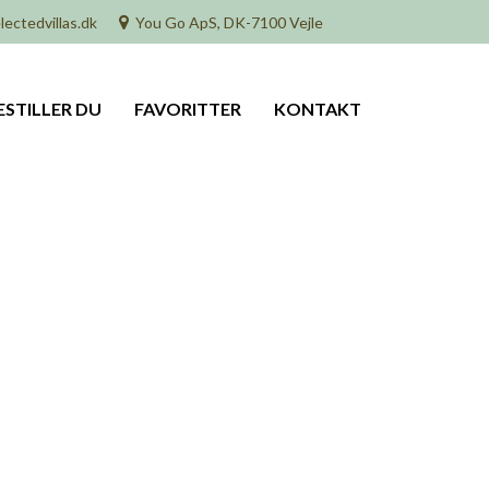
lectedvillas.dk
You Go ApS, DK-7100 Vejle
ESTILLER DU
FAVORITTER
KONTAKT