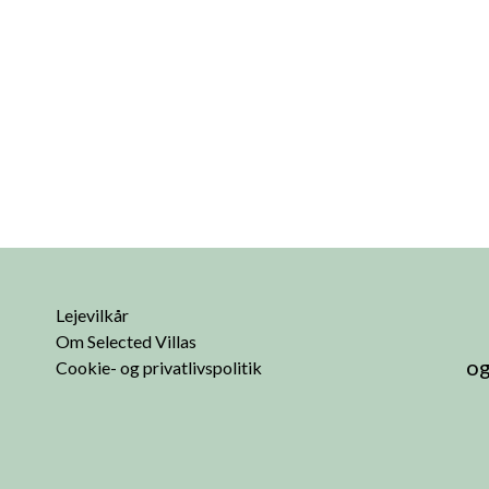
Lejevilkår
Om Selected Villas
og
Cookie- og privatlivspolitik