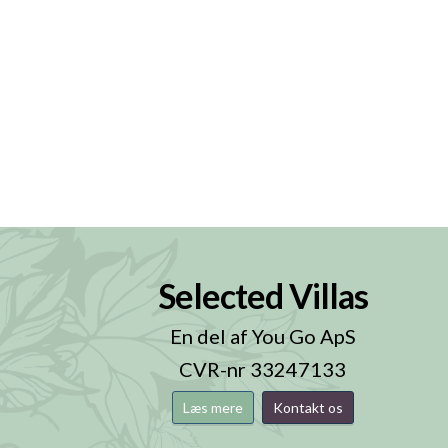
Selected Villas
n
En del af You Go ApS
CVR-nr 33247133
Læs mere
Kontakt os