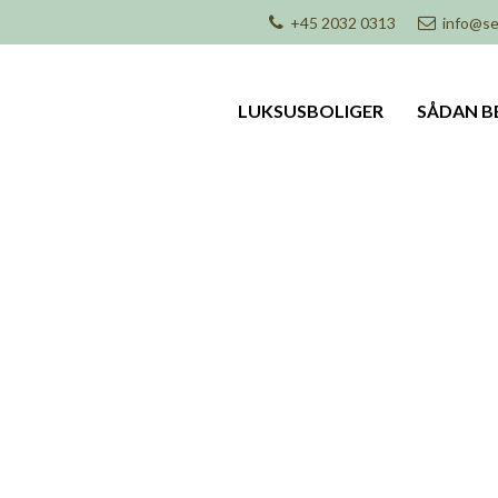
+45 2032 0313
info@se
LUKSUSBOLIGER
SÅDAN B