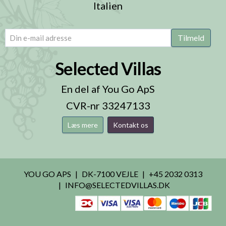
Italien
email
(Påkrævet)
Tilmeld
Selected Villas
En del af You Go ApS
CVR-nr 33247133
Læs mere
Kontakt os
YOU GO APS
DK-7100 VEJLE
+45 2032 0313
INFO@SELECTEDVILLAS.DK