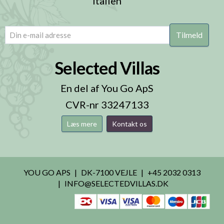
Italien
email
(Påkrævet)
Selected Villas
En del af You Go ApS
CVR-nr 33247133
Læs mere
Kontakt os
YOU GO APS
DK-7100 VEJLE
+45 2032 0313
INFO@SELECTEDVILLAS.DK