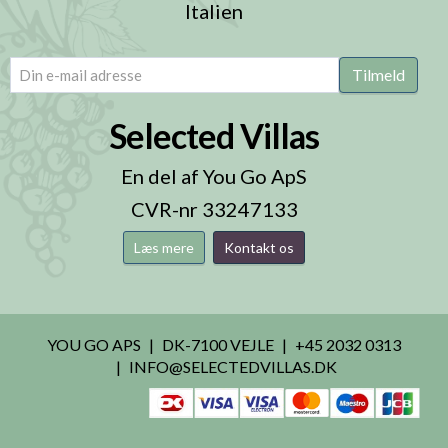
Italien
email
(Påkrævet)
Tilmeld
Selected Villas
En del af You Go ApS
CVR-nr 33247133
Læs mere
Kontakt os
YOU GO APS
DK-7100 VEJLE
+45 2032 0313
INFO@SELECTEDVILLAS.DK