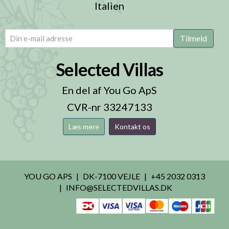
Italien
email
(Påkrævet)
Tilmeld
Selected Villas
En del af You Go ApS
CVR-nr 33247133
Læs mere
Kontakt os
YOU GO APS
DK-7100 VEJLE
+45 2032 0313
INFO@SELECTEDVILLAS.DK